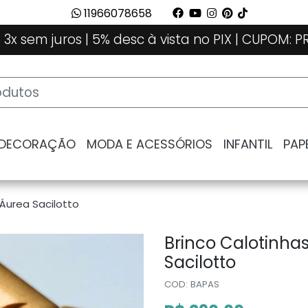
11966078658
 3x sem juros | 5% desc à vista no PIX | CUPOM:
 DECORAÇÃO
MODA E ACESSÓRIOS
INFANTIL
PAP
Áurea Sacilotto
Brinco Calotinha
Sacilotto
COD: BAPAS