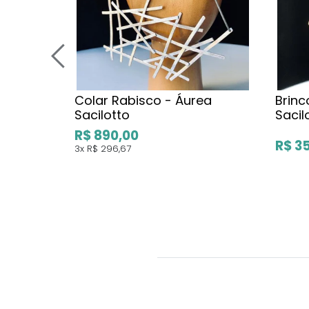
Colar Rabisco - Áurea
Brinc
Sacilotto
Sacil
R$ 890,00
R$ 3
3x
R$ 296,67