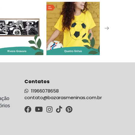
Contatos
11966078658
contato@bazarasmeninas.com.br
ação
órios