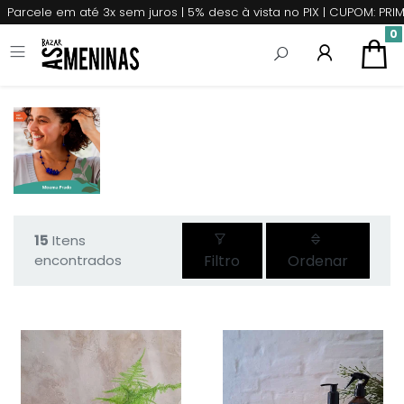
Parcele em até 3x sem juros | 5% desc à vista no PIX | CUPOM: P
0
15
Itens
encontrados
Filtro
Ordenar