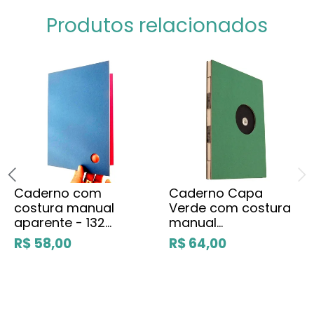
Produtos relacionados
Caderno com
Caderno Capa
costura manual
Verde com costura
aparente - 132
manual
páginas - Lucia Loeb
aparente(21x15cm)-
R$ 58,00
R$ 64,00
-
142 páginas - Lucia
Loeb