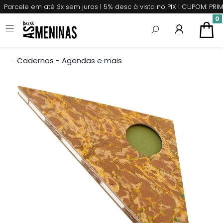
Parcele em até 3x sem juros | 5% desc à vista no PIX | CUPOM: P
0
Cadernos - Agendas e mais