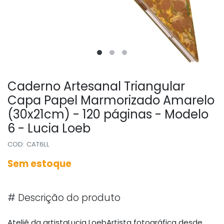
Caderno Artesanal Triangular
Capa Papel Marmorizado Amarelo
(30x21cm) - 120 páginas - Modelo
6 - Lucia Loeb
COD: CAT6LL
Sem estoque
#
Descrição do produto
Ateliê da artistaLucia LoebArtista fotográfica desde