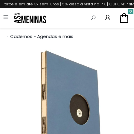
Parcele em até 3x sem juros | 5% desc à vista no PIX | CUPOM: P
0
Cadernos - Agendas e mais