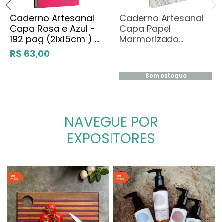
Caderno Artesanal
Caderno Artesanal
Capa Rosa e Azul -
Capa Papel
192 pag (21x15cm ) -
Marmorizado
Lucia Loeb
Modelo 4 (21x15cm)
R$ 63,00
142 páginas - Lucia
Loeb
Sem estoque
NAVEGUE POR
EXPOSITORES