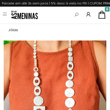
Parcele em até 3x sem juros | 5% desc à vista no PIX | CUPOM: P
0
Jóias