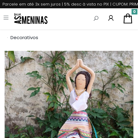
Parcele em até 3x sem juros | 5% desc à vista no PIX | CUPOM: P
0
Decorativos