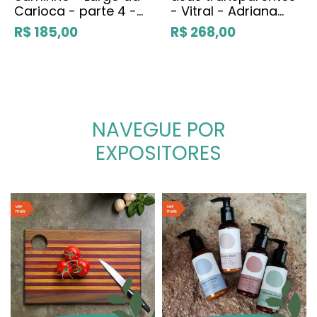
Carioca - parte 4 -
- Vitral - Adriana
Rivera Gravura
Sappracone
R$ 185,00
R$ 268,00
NAVEGUE POR
EXPOSITORES