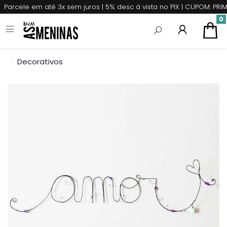
Parcele em até 3x sem juros | 5% desc à vista no PIX | CUPOM: P
0
Decorativos