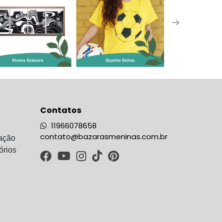
Contatos
11966078658
contato@bazarasmeninas.com.br
ação
órios