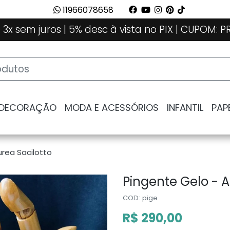
11966078658
 3x sem juros | 5% desc à vista no PIX | CUPOM:
 DECORAÇÃO
MODA E ACESSÓRIOS
INFANTIL
PAP
urea Sacilotto
Pingente Gelo - A
COD: pige
R$ 290,00