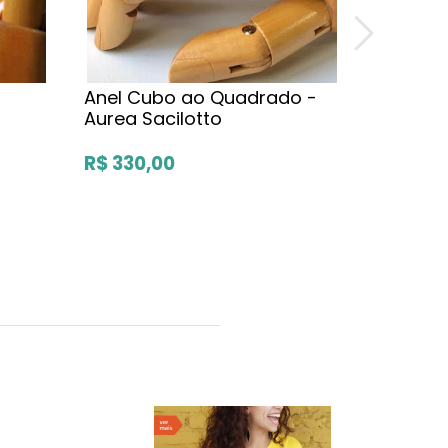
Anel Cubo ao Quadrado -
Brinco 
Aurea Sacilotto
- Áurea 
R$ 350,
R$ 330,00