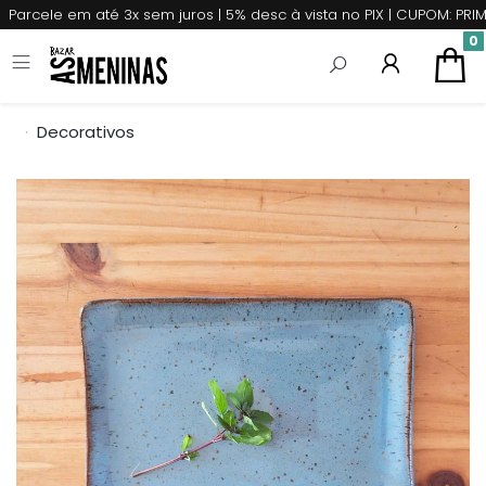
Parcele em até 3x sem juros | 5% desc à vista no PIX | CUPOM: P
0
Decorativos