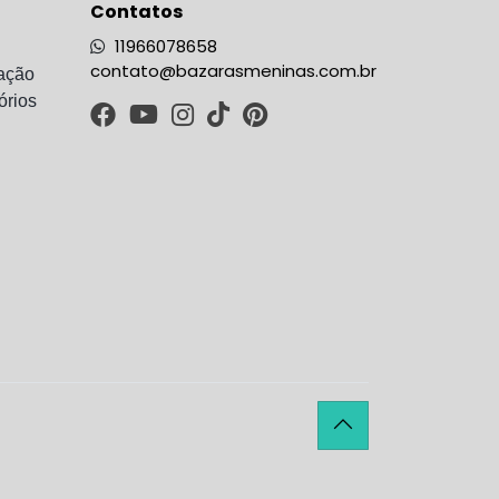
Contatos
11966078658
contato@bazarasmeninas.com.br
ação
órios