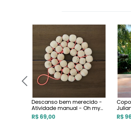
Descanso bem merecido -
Copo
Atividade manual - Oh my
Julia
Box!
R$ 69,00
R$ 9