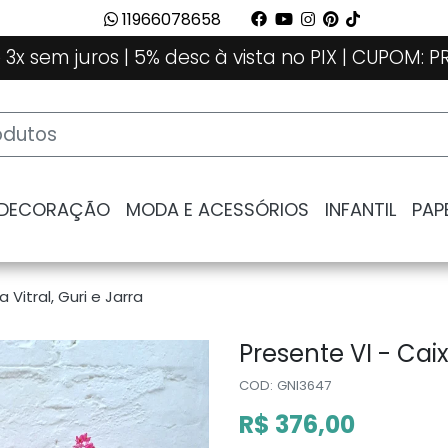
11966078658
 3x sem juros | 5% desc à vista no PIX | CUPOM:
 DECORAÇÃO
MODA E ACESSÓRIOS
INFANTIL
PAP
 Vitral, Guri e Jarra
Presente VI - Caix
COD: GNI3647
R$ 376,00