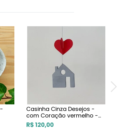
 -
Casinha Cinza Desejos -
Trio Bow
com Coração vermelho -
Ateliê d
Móbiles e outras
R$ 120,00
R$ 139,
manufaturas