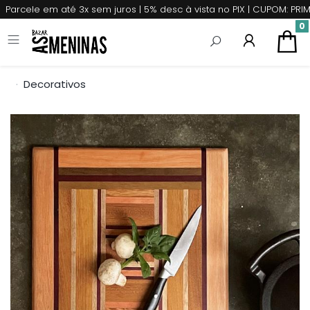
Parcele em até 3x sem juros | 5% desc à vista no PIX | CUPOM: P
0
Decorativos