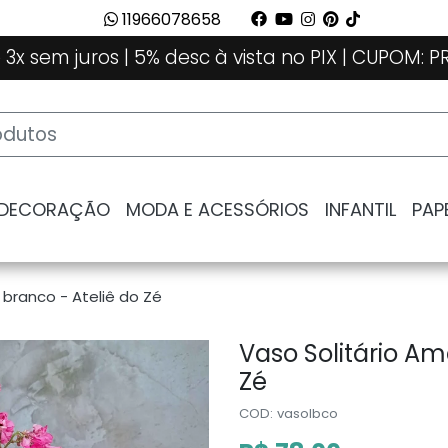
11966078658
 3x sem juros | 5% desc à vista no PIX | CUPOM:
 DECORAÇÃO
MODA E ACESSÓRIOS
INFANTIL
PAP
branco - Ateliê do Zé
Vaso Solitário Am
Zé
COD: vasolbco