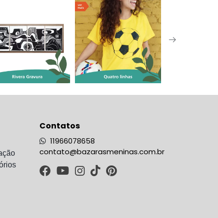
Contatos
11966078658
contato@bazarasmeninas.com.br
ação
órios