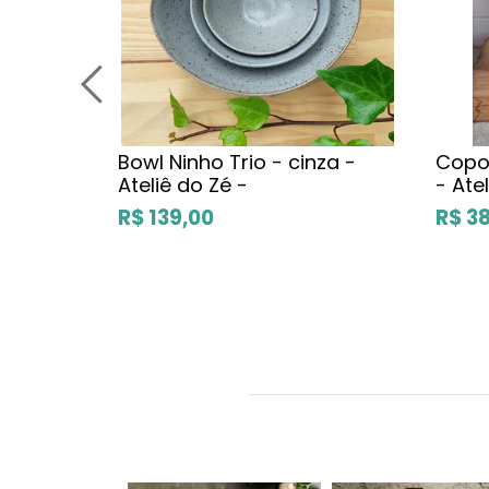
Bowl Ninho Trio - cinza -
Copo
Ateliê do Zé -
- Ate
R$ 139,00
R$ 3